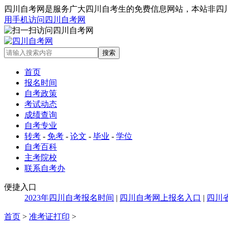
四川自考网是服务广大四川自考生的免费信息网站，本站非四川自考
用手机访问四川自考网
首页
报名时间
自考政策
考试动态
成绩查询
自考专业
转考
-
免考
-
论文
-
毕业
-
学位
自考百科
主考院校
联系自考办
便捷入口
2023年四川自考报名时间
|
四川自考网上报名入口
|
四川
首页
>
准考证打印
>