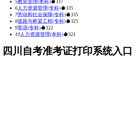
5
教育管理(本科)
337
6
人力资源管理(专科)
335
7
劳动和社会保障(专科)
335
8
道路与桥梁工程(专科)
325
9
英语(专科)
322
10
人力资源管理(本科)
321
四川自考准考证打印系统入口