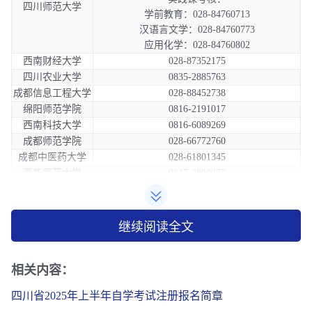
四川师范大学
学前教育：028-84760713
汉语言文学：028-84760773
应用化学：028-84760802
西南财经大学
028-87352175
四川农业大学
0835-2885763
成都信息工程大学
028-88452738
绵阳师范学院
0816-2191017
西南科技大学
0816-6089269
成都师范学院
028-66772760
成都中医药大学
028-61801345
西华师范大学
0817-2890977
成都体育学院
028-85072586
成都大学
028-84612006
西华大学
028-87729086
继续阅读全文
攀枝花学院
0812-3372897
四川交通职业技术
028-82682769
相关内容：
学院
四川省2025年上半年自学考试注册报名简章