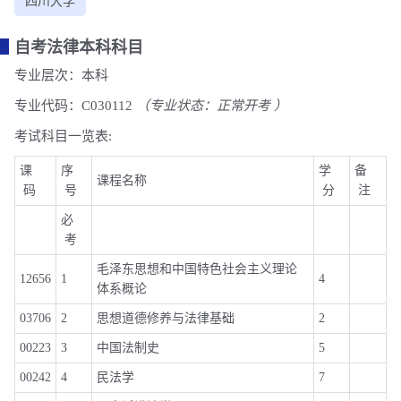
四川大学
自考法律本科科目
专业层次：本科
专业代码：C030112
（专业状态：正常开考 ）
考试科目一览表:
课
序
学
备
课程名称
码
号
分
注
必
考
毛泽东思想和中国特色社会主义理论
12656
1
4
体系概论
03706
2
思想道德修养与法律基础
2
00223
3
中国法制史
5
00242
4
民法学
7