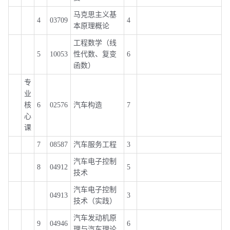
马克思主义基
4
03709
4
本原理概论
工程数学（线
5
10053
性代数、复变
6
函数）
专
业
核
6
02576
汽车构造
7
心
课
7
08587
汽车服务工程
3
汽车电子控制
8
04912
5
技术
汽车电子控制
04913
3
技术（实践）
汽车发动机原
9
04946
6
理与汽车理论