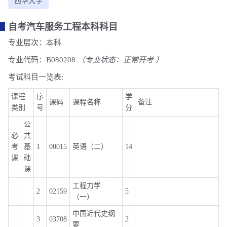
西华大学
自考汽车服务工程本科科目
专业层次：本科
专业代码：B080208
（专业状态：正常开考 ）
考试科目一览表:
课程
序
学
课码
课程名称
备注
类别
号
分
公
必
共
考
基
1
00015
英语（二）
14
课
础
课
工程力学
2
02159
5
（一）
中国近代史纲
3
03708
2
要