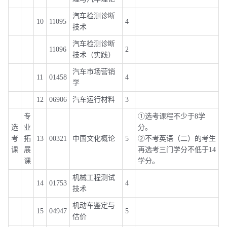
汽车检测诊断
10
11095
4
技术
汽车检测诊断
11096
2
技术（实践）
汽车市场营销
11
01458
4
学
12
06906
汽车运行材料
3
专
①选考课程不少于8学
选
业
分。
考
拓
13
00321
中国文化概论
5
②不考英语（二）的考生
课
展
再选考三门学分不低于14
课
学分。
机械工程测试
14
01753
4
技术
机动车鉴定与
15
04947
5
估价