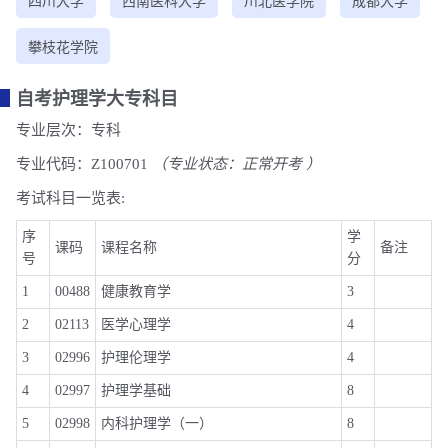
四川大学
西南医科大学
川北医学院
成都大学
攀枝花学院
自考护理学大专科目
专业层次：专科
专业代码：Z100701
（专业状态：正常开考 ）
考试科目一览表:
序
学
课码
课程名称
备注
号
分
1
00488
健康教育学
3
2
02113
医学心理学
4
3
02996
护理伦理学
4
4
02997
护理学基础
8
5
02998
内科护理学（一）
8