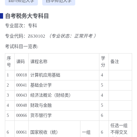
四川师范大学
西华师范大学
自考税务大专科目
专业层次：专科
专业代码：Z630102
（专业状态：正常开考 ）
考试科目一览表:
序
学
课码
课程名称
备注
号
分
1
00018
计算机应用基础
4
2
00041
基础会计学
5
3
00043
经济法概论（财经类）
4
4
00048
财政与金融
5
5
00066
货币银行学
6
任选一组
6
00061
国家税收（统）
一组
6
不得交叉