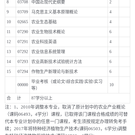
8
03708
中国近现代史纲要
2
9
03709
马克思主义基本原理概论
4
10
02665
农业生态基础
4
11
07290
农业生物技术概论
6
12
07291
农业科技英语
4
13
07292
农业信息系统管理
6
14
07293
农业高新技术试验统计方法
6
15
07294
作物生产新理论与新技术
6
毕业考核（或论文\综合实践\实验\实习
00000
10
等）
合 计
87学分以上
注：1、2010年调整本专业，取消了原计划中的农业产业概论
（课码06493，4学分）课程，已取得该门课程合格成绩的可替
代本专业计划中的任意一门课程，考生须按规定办理转免考手
续；2017年将特种经济植物生产技术(课码06503，6学分)调整