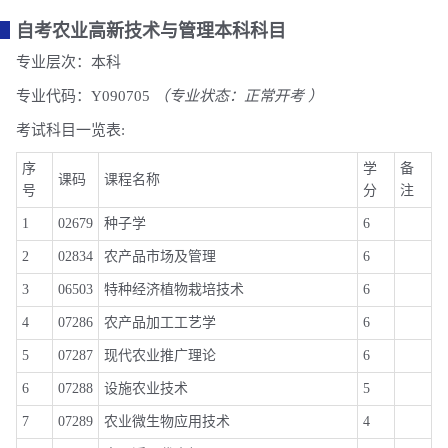
自考农业高新技术与管理本科科目
专业层次：本科
专业代码：Y090705
（专业状态：正常开考 ）
考试科目一览表:
序
学
备
课码
课程名称
号
分
注
1
02679
种子学
6
2
02834
农产品市场及管理
6
3
06503
特种经济植物栽培技术
6
4
07286
农产品加工工艺学
6
5
07287
现代农业推广理论
6
6
07288
设施农业技术
5
7
07289
农业微生物应用技术
4